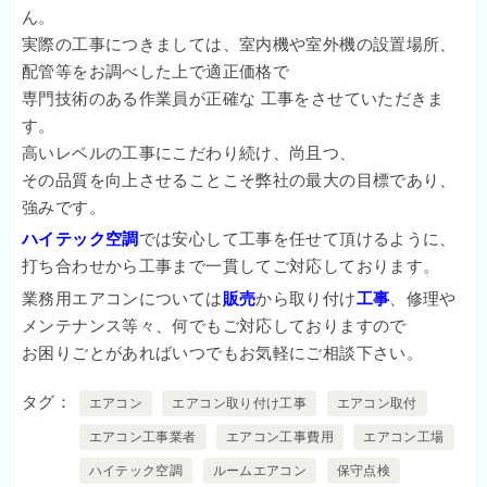
ん。
実際の工事につきましては、室内機や室外機の設置場所、
配管等をお調べした上で適正価格で
専門技術のある作業員が正確な 工事をさせていただきま
す。
高いレベルの工事にこだわり続け、尚且つ、
その品質を向上させることこそ弊社の最大の目標であり、
強みです。
ハイテック空調
では安心して工事を任せて頂けるように、
打ち合わせから工事まで一貫してご対応しております。
業務用エアコンについては
販売
から取り付け
工事
、修理や
メンテナンス等々、何でもご対応しておりますので
お困りごとがあればいつでもお気軽にご相談下さい。
タグ
エアコン
エアコン取り付け工事
エアコン取付
エアコン工事業者
エアコン工事費用
エアコン工場
ハイテック空調
ルームエアコン
保守点検