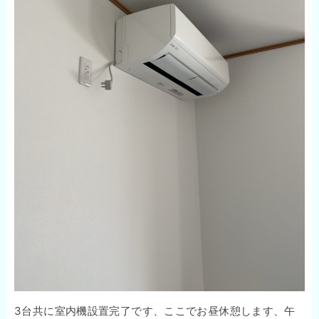
3台共に室内機設置完了です、ここでお昼休憩します、午