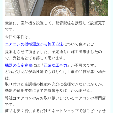
最後に、室外機を設置して、配管配線を接続して設置完了
です。
今回の案件は、
エアコンの機種選定から施工方法
について色々とご
提案をさせて頂きました、予定通りに施工出来ましたの
で、弊社もとても嬉しく思います。
機器の安定稼働
には『
正確な工事力
』が不可欠です。
どれだけ商品が高性能でも取り付け工事の品質が悪い場合
は、
取り付けた空調機の性能を充分に発揮できないばかりか、
機器の耐用年数にまで悪影響を及ぼしかねません。
弊社はエアコンのみお取り扱いしているエアコンの専門店
です。
商品を安く提供するだけのネットショップではございませ